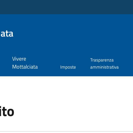
iata
Vivere
Trasparenza
Mottalciata
Imposte
amministrativa
ito