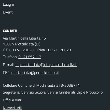
Luoghi
Eventi
CONTATTI
Via Martiri della Libertà 15
13874 Mottalciata (BI)
C.F. 00374120020 - P.Iva: 00374120020
Telefono:
0161.857112
E-mail:
PEC:
Cellulare Comune di Mottalciata 378/3038774
Segreteria, Servizio Scuola, Servizi Cimiteriali, Urp e Protocollo
Uffici e orari
Numeri utili