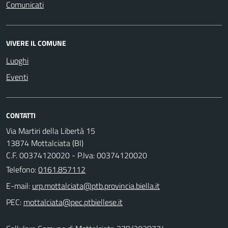
Comunicati
VIVERE IL COMUNE
Luoghi
Eventi
CONTATTI
Via Martiri della Libertà 15
13874 Mottalciata (BI)
C.F. 00374120020 - P.Iva: 00374120020
Telefono:
0161.857112
E-mail:
PEC: