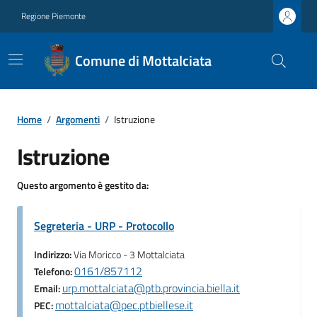
Regione Piemonte
Comune di Mottalciata
Home
/
Argomenti
/
Istruzione
Istruzione
Questo argomento è gestito da:
Segreteria - URP - Protocollo
Indirizzo:
Via Moricco - 3 Mottalciata
0161/857112
Telefono:
urp.mottalciata@ptb.provincia.biella.it
Email:
mottalciata@pec.ptbiellese.it
PEC: