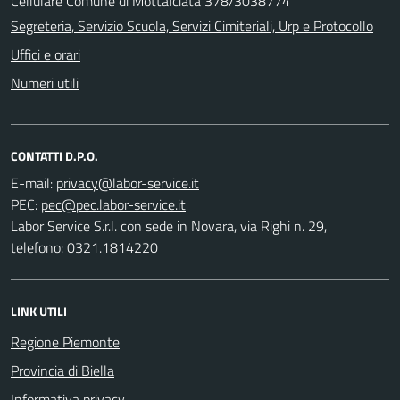
Cellulare Comune di Mottalciata 378/3038774
Segreteria, Servizio Scuola, Servizi Cimiteriali, Urp e Protocollo
Uffici e orari
Numeri utili
CONTATTI D.P.O.
E-mail:
PEC:
Labor Service S.r.l. con sede in Novara, via Righi n. 29,
telefono: 0321.1814220
LINK UTILI
Regione Piemonte
Provincia di Biella
Informativa privacy