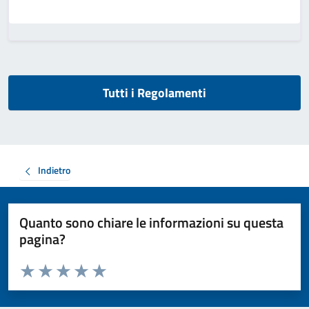
Tutti i Regolamenti
Indietro
Quanto sono chiare le informazioni su questa
pagina?
Valuta da 1 a 5 stelle la pagina
Valuta 1 stelle su 5
Valuta 2 stelle su 5
Valuta 3 stelle su 5
Valuta 4 stelle su 5
Valuta 5 stelle su 5