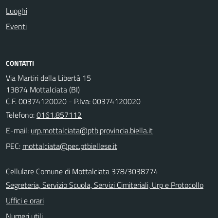
Luoghi
Eventi
CONTATTI
Via Martiri della Libertà 15
13874 Mottalciata (BI)
C.F. 00374120020 - P.Iva: 00374120020
Telefono:
0161.857112
E-mail:
PEC:
Cellulare Comune di Mottalciata 378/3038774
Segreteria, Servizio Scuola, Servizi Cimiteriali, Urp e Protocollo
Uffici e orari
Numeri utili