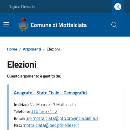
Regione Piemonte
Comune di Mottalciata
Home
/
Argomenti
/
Elezioni
Elezioni
Questo argomento è gestito da:
Anagrafe - Stato Civile - Demografici
Indirizzo:
Via Moricco - 3 Mottalciata
0161.857112
Telefono:
urp.mottalciata@ptb.provincia.biella.it
Email:
mottalciata@pec.ptbiellese.it
PEC: