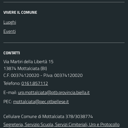
VIVERE IL COMUNE
Luoghi
Eventi
CONTATTI
Via Martiri della Libertà 15
13874 Mottalciata (BI)
C.F. 00374120020 - P.Iva: 00374120020
Telefono:
0161.857112
E-mail:
PEC:
Cellulare Comune di Mottalciata 378/3038774
Segreteria, Servizio Scuola, Servizi Cimiteriali, Urp e Protocollo