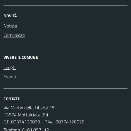
NOVITÀ
Notizie
Comunicati
VIVERE IL COMUNE
Luoghi
Eventi
CONTATTI
Via Martiri della Libertà 15
13874 Mottalciata (BI)
C.F. 00374120020 - P.Iva: 00374120020
Telefono:
0161.857112