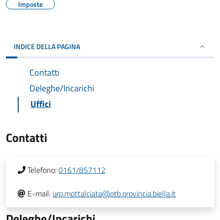
Imposte
INDICE DELLA PAGINA
Contatti
Deleghe/Incarichi
Uffici
Contatti
Telefono:
0161/857112
E-mail:
urp.mottalciata@ptb.provincia.biella.it
Deleghe/Incarichi