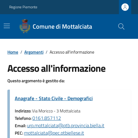
Regione Piemonte
Comune di Mottalciata
Home
/
Argomenti
/
Accesso all'informazione
Accesso all'informazione
Questo argomento è gestito da:
Anagrafe - Stato Civile - Demografici
Indirizzo:
Via Moricco - 3 Mottalciata
0161.857112
Telefono:
urp.mottalciata@ptb.provincia.biella.it
Email:
mottalciata@pec.ptbiellese.it
PEC: