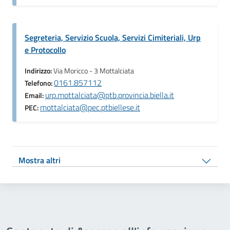
Segreteria, Servizio Scuola, Servizi Cimiteriali, Urp
e Protocollo
Indirizzo:
Via Moricco - 3 Mottalciata
0161.857112
Telefono:
urp.mottalciata@ptb.provincia.biella.it
Email:
mottalciata@pec.ptbiellese.it
PEC:
Mostra altri