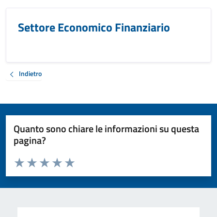
Settore Economico Finanziario
Indietro
Quanto sono chiare le informazioni su questa
pagina?
Valuta da 1 a 5 stelle la pagina
Valuta 1 stelle su 5
Valuta 2 stelle su 5
Valuta 3 stelle su 5
Valuta 4 stelle su 5
Valuta 5 stelle su 5