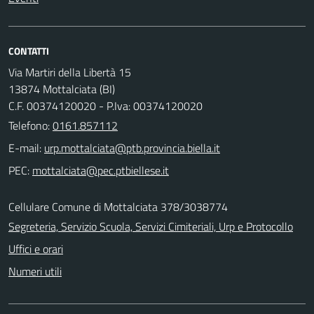
CONTATTI
Via Martiri della Libertà 15
13874 Mottalciata (BI)
C.F. 00374120020 - P.Iva: 00374120020
Telefono:
0161.857112
E-mail:
PEC:
Cellulare Comune di Mottalciata 378/3038774
Segreteria, Servizio Scuola, Servizi Cimiteriali, Urp e Protocollo
Uffici e orari
Numeri utili