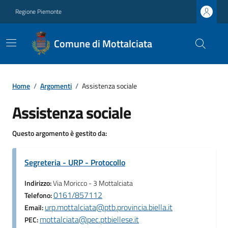
Regione Piemonte
Comune di Mottalciata
Home
/
Argomenti
/
Assistenza sociale
Assistenza sociale
Questo argomento è gestito da:
Segreteria - URP - Protocollo
Indirizzo:
Via Moricco - 3 Mottalciata
0161/857112
Telefono:
urp.mottalciata@ptb.provincia.biella.it
Email:
mottalciata@pec.ptbiellese.it
PEC: