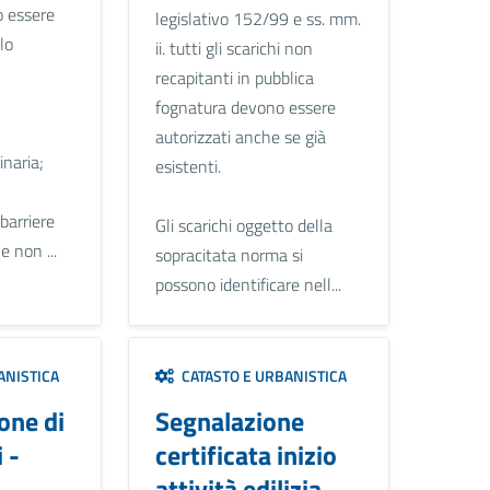
o essere
legislativo 152/99 e ss. mm.
lo
ii. tutti gli scarichi non
recapitanti in pubblica
fognatura devono essere
autorizzati anche se già
naria;
esistenti.
 barriere
Gli scarichi oggetto della
e non ...
sopracitata norma si
possono identificare nell...
ANISTICA
CATASTO E URBANISTICA
one di
Segnalazione
 -
certificata inizio
attività edilizia –