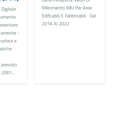
Riferimento IMU Per Aree
 Digitale
Edificabili E Fabbricabili Dal
strumento
2016 Al 2022
resentare
icamente -
 veloce e
ratiche
 previsto
 2001...