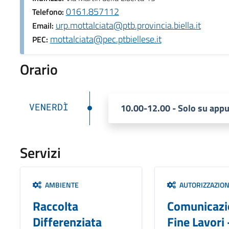
0161.857112
Telefono:
urp.mottalciata@ptb.provincia.biella.it
Email:
mottalciata@pec.ptbiellese.it
PEC:
Orario
VENERDÌ
10.00-12.00 - Solo su ap
Servizi
AMBIENTE
AUTORIZZAZION
Raccolta
Comunicazi
Differenziata
Fine Lavori 