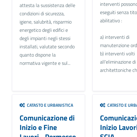
interventi posson
attesta la sussistenza delle
eseguiti senza tito
condizioni di sicurezza,
abilitativo :
igiene, salubrità, risparmio
energetico degli edifici e
a) interventi di
degli impianti negli stessi
manutenzione ordi
installati, valutate secondo
b) interventi volti
quanto dispone la
all'eliminazione di
normativa vigente e sul...
architettoniche ch
CATASTO E URBANISTICA
CATASTO E URB
Comunicazione di
Comunicazi
Inizio e Fine
Inizio Lavori
Lavori - Permesso
SCIA