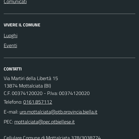
Comunicati
VIVERE IL COMUNE
Luoghi
Eventi
CONTATTI
Via Martiri della Libertà 15
13874 Mottalciata (BI)
C.F. 00374120020 - P.Iva: 00374120020
Telefono:
0161.857112
E-mail:
PEC:
Cellulare Comune di Mottalciata 378/3038774