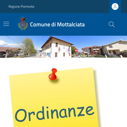
Regione Piemonte
Comune di Mottalciata
Ultime notizie