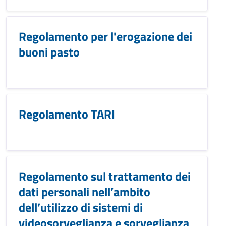
Regolamento per l'erogazione dei
buoni pasto
Regolamento TARI
Regolamento sul trattamento dei
dati personali nell’ambito
dell’utilizzo di sistemi di
videosorveglianza e sorveglianza