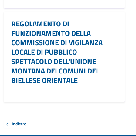
REGOLAMENTO DI
FUNZIONAMENTO DELLA
COMMISSIONE DI VIGILANZA
LOCALE DI PUBBLICO
SPETTACOLO DELL’UNIONE
MONTANA DEI COMUNI DEL
BIELLESE ORIENTALE
Indietro