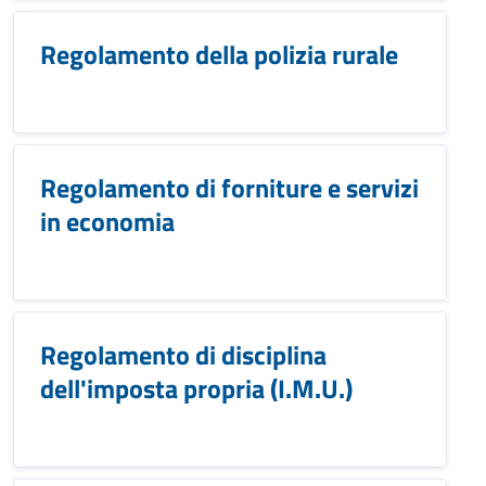
Regolamento della polizia rurale
Regolamento di forniture e servizi
in economia
Regolamento di disciplina
dell'imposta propria (I.M.U.)