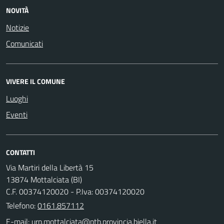
NOVITÀ
Notizie
Comunicati
VIVERE IL COMUNE
Luoghi
Eventi
CONTATTI
Via Martiri della Libertà 15
13874 Mottalciata (BI)
C.F. 00374120020 - P.Iva: 00374120020
Telefono:
0161.857112
E-mail: