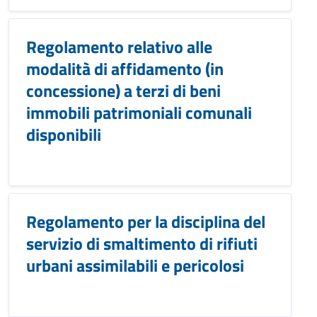
Regolamento relativo alle
modalità di affidamento (in
concessione) a terzi di beni
immobili patrimoniali comunali
disponibili
Regolamento per la disciplina del
servizio di smaltimento di rifiuti
urbani assimilabili e pericolosi