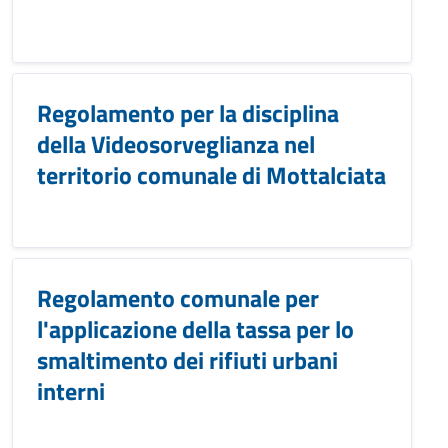
Regolamento per la disciplina
della Videosorveglianza nel
territorio comunale di Mottalciata
Regolamento comunale per
l'applicazione della tassa per lo
smaltimento dei rifiuti urbani
interni