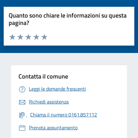
Quanto sono chiare le informazioni su questa
pagina?
Valuta da 1 a 5 stelle la pagina
Valuta 1 stelle su 5
Valuta 2 stelle su 5
Valuta 3 stelle su 5
Valuta 4 stelle su 5
Valuta 5 stelle su 5
Contatta il comune
Leggi le domande frequenti
Richiedi assistenza
Chiama il numero 0161.857112
Prenota appuntamento