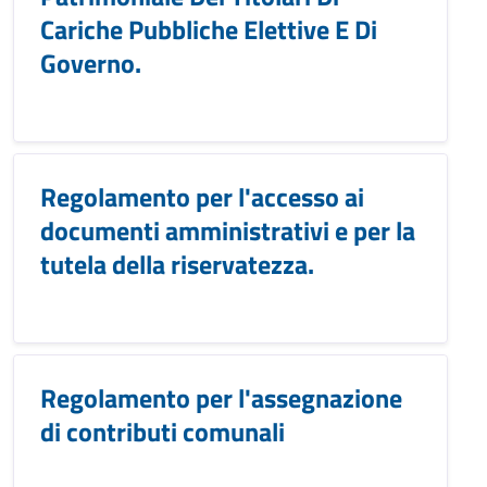
Cariche Pubbliche Elettive E Di
Governo.
Regolamento per l'accesso ai
documenti amministrativi e per la
tutela della riservatezza.
Regolamento per l'assegnazione
di contributi comunali