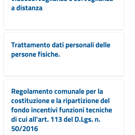
a distanza
Trattamento dati personali delle
persone fisiche.
Regolamento comunale per la
costituzione e la ripartizione del
fondo incentivi funzioni tecniche
di cui all'art. 113 del D.Lgs. n.
50/2016