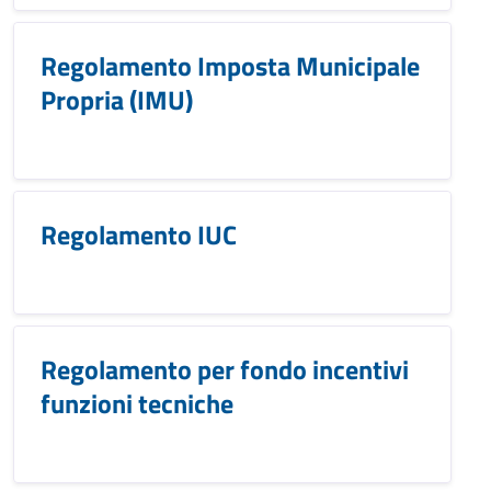
Regolamento Imposta Municipale
Propria (IMU)
Regolamento IUC
Regolamento per fondo incentivi
funzioni tecniche