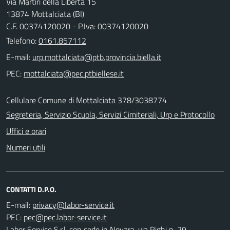
Via Martiri della Libertà 15
13874 Mottalciata (BI)
C.F. 00374120020 - P.Iva: 00374120020
Telefono:
0161.857112
E-mail:
PEC:
Cellulare Comune di Mottalciata 378/3038774
Segreteria, Servizio Scuola, Servizi Cimiteriali, Urp e Protocollo
Uffici e orari
Numeri utili
CONTATTI D.P.O.
E-mail:
PEC:
Labor Service S.r.l. con sede in Novara, via Righi n. 29,