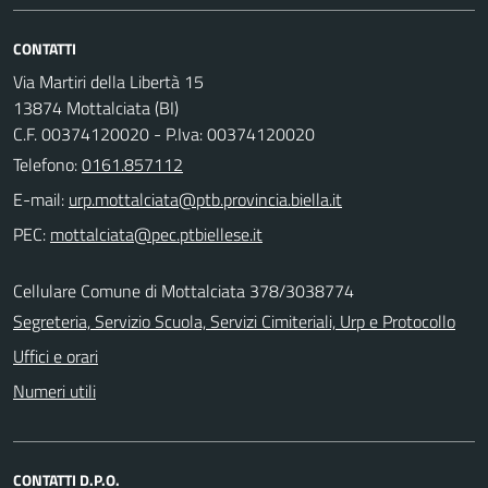
CONTATTI
Via Martiri della Libertà 15
13874 Mottalciata (BI)
C.F. 00374120020 - P.Iva: 00374120020
Telefono:
0161.857112
E-mail:
PEC:
Cellulare Comune di Mottalciata 378/3038774
Segreteria, Servizio Scuola, Servizi Cimiteriali, Urp e Protocollo
Uffici e orari
Numeri utili
CONTATTI D.P.O.