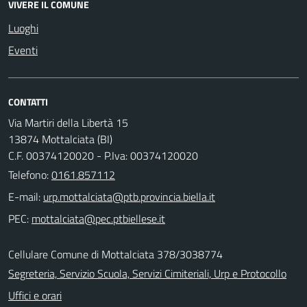
VIVERE IL COMUNE
Luoghi
Eventi
CONTATTI
Via Martiri della Libertà 15
13874 Mottalciata (BI)
C.F. 00374120020 - P.Iva: 00374120020
Telefono:
0161.857112
E-mail:
PEC:
Cellulare Comune di Mottalciata 378/3038774
Segreteria, Servizio Scuola, Servizi Cimiteriali, Urp e Protocollo
Uffici e orari