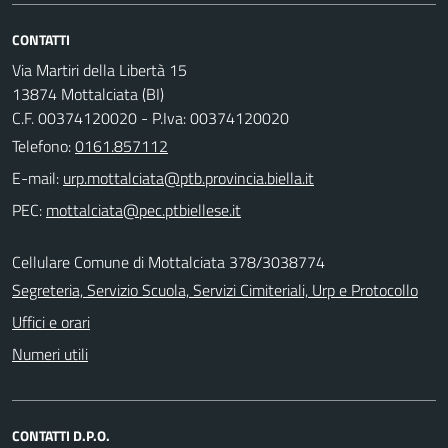
CONTATTI
Via Martiri della Libertà 15
13874 Mottalciata (BI)
C.F. 00374120020 - P.Iva: 00374120020
Telefono:
0161.857112
E-mail:
PEC:
Cellulare Comune di Mottalciata 378/3038774
Segreteria, Servizio Scuola, Servizi Cimiteriali, Urp e Protocollo
Uffici e orari
Numeri utili
CONTATTI D.P.O.