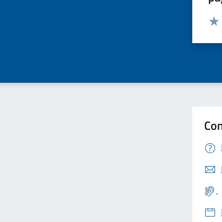
Valut
Valu
Con