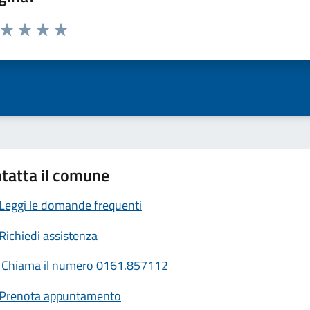
a da 1 a 5 stelle la pagina
ta 1 stelle su 5
Valuta 2 stelle su 5
Valuta 3 stelle su 5
Valuta 4 stelle su 5
Valuta 5 stelle su 5
tatta il comune
Leggi le domande frequenti
Richiedi assistenza
Chiama il numero 0161.857112
Prenota appuntamento