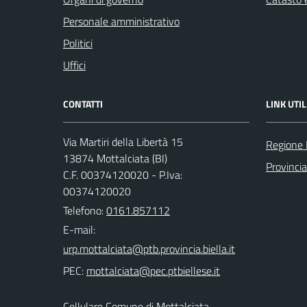
Personale amministrativo
Politici
Uffici
CONTATTI
LINK UTIL
Via Martiri della Libertà 15
Regione
13874 Mottalciata (BI)
Provincia
C.F. 00374120020 - P.Iva:
00374120020
Telefono:
0161.857112
E-mail:
PEC:
Cellulare Comune di Mottalciata