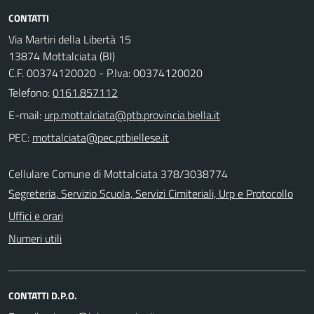
CONTATTI
Via Martiri della Libertà 15
13874 Mottalciata (BI)
C.F. 00374120020 - P.Iva: 00374120020
Telefono:
0161.857112
E-mail:
PEC:
Cellulare Comune di Mottalciata 378/3038774
Segreteria, Servizio Scuola, Servizi Cimiteriali, Urp e Protocollo
Uffici e orari
Numeri utili
CONTATTI D.P.O.