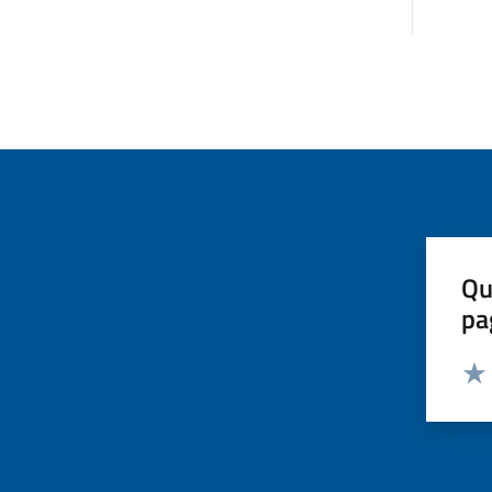
Qu
pa
Valut
Valu