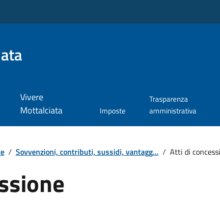
iata
Vivere
Trasparenza
Mottalciata
Imposte
amministrativa
te
/
Sovvenzioni, contributi, sussidi, vantagg...
/
Atti di concess
essione