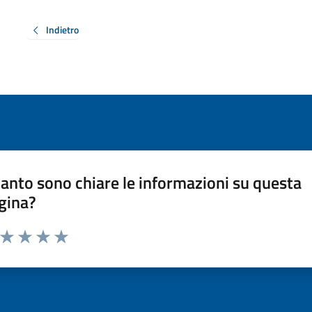
Indietro
anto sono chiare le informazioni su questa
gina?
a da 1 a 5 stelle la pagina
ta 1 stelle su 5
Valuta 2 stelle su 5
Valuta 3 stelle su 5
Valuta 4 stelle su 5
Valuta 5 stelle su 5