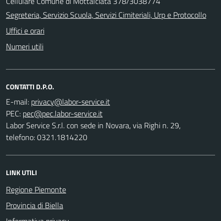
Cellulare Comune di Mottalciata 378/3038774
Segreteria, Servizio Scuola, Servizi Cimiteriali, Urp e Protocollo
Uffici e orari
Numeri utili
CONTATTI D.P.O.
E-mail:
PEC:
Labor Service S.r.l. con sede in Novara, via Righi n. 29,
telefono: 0321.1814220
LINK UTILI
Regione Piemonte
Provincia di Biella
Informativa privacy