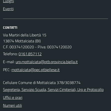
Luoghi
Eventi
CONTATTI
Via Martiri della Libertà 15
13874 Mottalciata (BI)
C.F. 00374120020 - P.Iva: 00374120020
Telefono:
0161.857112
E-mail:
PEC:
Cellulare Comune di Mottalciata 378/3038774
Segreteria, Servizio Scuola, Servizi Cimiteriali, Urp e Protocollo
Uffici e orari
Numeri utili