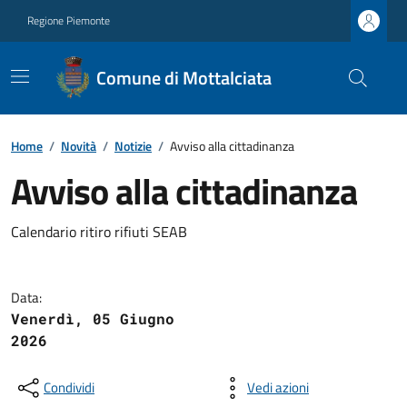
Regione Piemonte
Comune di Mottalciata
Home
/
Novità
/
Notizie
/
Avviso alla cittadinanza
Avviso alla cittadinanza
Calendario ritiro rifiuti SEAB
Data:
Venerdì, 05 Giugno
2026
Condividi
Vedi azioni