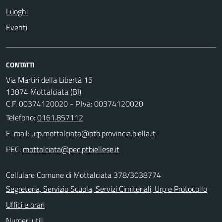
Luoghi
Eventi
CONTATTI
Via Martiri della Libertà 15
13874 Mottalciata (BI)
C.F. 00374120020 - P.Iva: 00374120020
Telefono:
0161.857112
E-mail:
PEC:
Cellulare Comune di Mottalciata 378/3038774
Segreteria, Servizio Scuola, Servizi Cimiteriali, Urp e Protocollo
Uffici e orari
Numeri utili