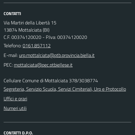
CONTATTI
Via Martiri della Libertà 15
13874 Mottalciata (BI)
C.F. 00374120020 - P.Iva: 00374120020
Telefono:
0161.857112
E-mail:
PEC:
Cellulare Comune di Mottalciata 378/3038774
Segreteria, Servizio Scuola, Servizi Cimiteriali, Urp e Protocollo
Uffici e orari
Numeri utili
CONTATTI D.P.O.