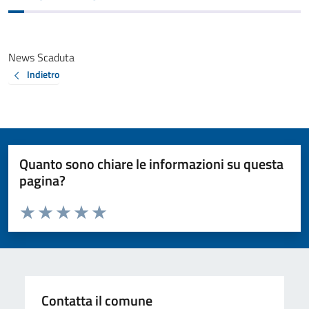
News Scaduta
Indietro
Quanto sono chiare le informazioni su questa
pagina?
Valuta da 1 a 5 stelle la pagina
Valuta 1 stelle su 5
Valuta 2 stelle su 5
Valuta 3 stelle su 5
Valuta 4 stelle su 5
Valuta 5 stelle su 5
Contatta il comune