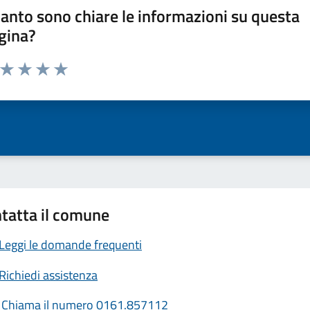
anto sono chiare le informazioni su questa
gina?
a da 1 a 5 stelle la pagina
ta 1 stelle su 5
Valuta 2 stelle su 5
Valuta 3 stelle su 5
Valuta 4 stelle su 5
Valuta 5 stelle su 5
tatta il comune
Leggi le domande frequenti
Richiedi assistenza
Chiama il numero 0161.857112