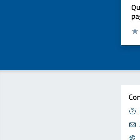
Qu
pa
Valut
Valu
Con