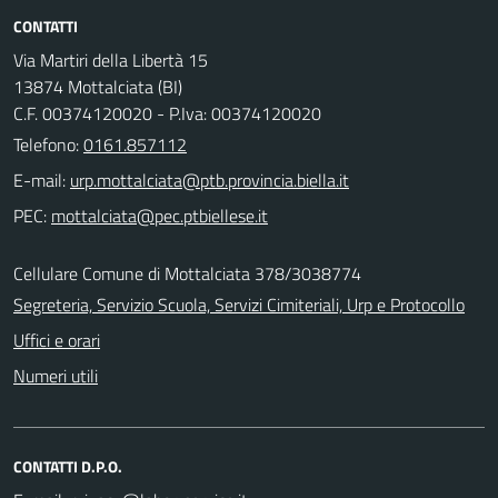
CONTATTI
Via Martiri della Libertà 15
13874 Mottalciata (BI)
C.F. 00374120020 - P.Iva: 00374120020
Telefono:
0161.857112
E-mail:
PEC:
Cellulare Comune di Mottalciata 378/3038774
Segreteria, Servizio Scuola, Servizi Cimiteriali, Urp e Protocollo
Uffici e orari
Numeri utili
CONTATTI D.P.O.