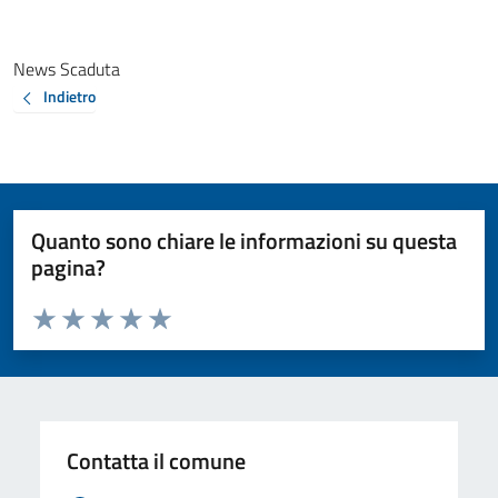
News Scaduta
Indietro
Quanto sono chiare le informazioni su questa
pagina?
Valuta da 1 a 5 stelle la pagina
Valuta 1 stelle su 5
Valuta 2 stelle su 5
Valuta 3 stelle su 5
Valuta 4 stelle su 5
Valuta 5 stelle su 5
Contatta il comune