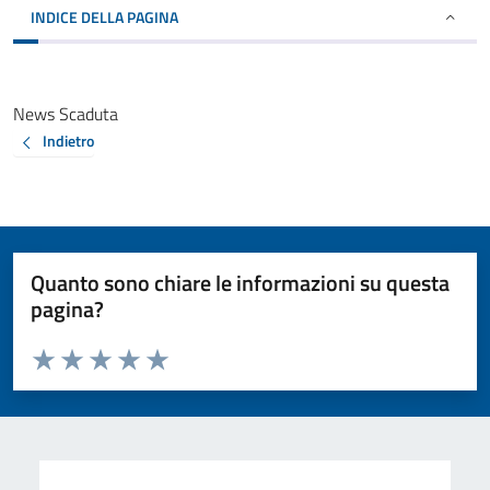
INDICE DELLA PAGINA
News Scaduta
Indietro
Quanto sono chiare le informazioni su questa
pagina?
Valuta da 1 a 5 stelle la pagina
Valuta 1 stelle su 5
Valuta 2 stelle su 5
Valuta 3 stelle su 5
Valuta 4 stelle su 5
Valuta 5 stelle su 5