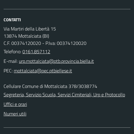
CONTATTI
Via Martiri della Libertà 15
13874 Mottalciata (BI)
C.F. 00374120020 - P.Iva: 00374120020
Telefono:
0161.857112
E-mail:
PEC:
Cellulare Comune di Mottalciata 378/3038774
Segreteria, Servizio Scuola, Servizi Cimiteriali, Urp e Protocollo
Uffici e orari
Numeri utili